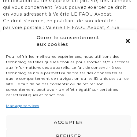
rectification ou de suppression (art. 40) des données
qui vous concernent. Vous pouvez exercer ce droit
en vous adressant à Valérie LE FAOU Avocat.
Ce droit s’exerce, en justifiant de son identité :
par voie postale : Valérie LE FAOU Avocat, 4 rue
Traverse 29200 Brest.
Gérer le consentement
par courrier électronique :
contactez-nous
aux cookies
Toutes les données personnelles qui sont recueillies
sont traitées avec la plus stricte confidentialité. En
Pour offrir les meilleures expériences, nous utilisons des
particulier, la société Valérie LE FAOU Avocat
technologies telles que les cookies pour stocker et/ou accéder
aux informations des appareils. Le fait de consentir à ces
s’engage à respecter la confidentialité des messages
technologies nous permettra de traiter des données telles
courriels transmis au moyen d’une messagerie
que le comportement de navigation ou les ID uniques sur ce
électronique.
site. Le fait de ne pas consentir ou de retirer son
consentement peut avoir un effet négatif sur certaines
Pour plus d’informations en matière de protection
caractéristiques et fonctions.
des données à caractère personnel, se reporter à:
–
La politique de cookies
Manage services
–
La déclaration de confidentialité
ACCEPTER
REFUSER