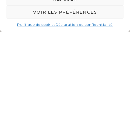
VOIR LES PRÉFÉRENCES
Politique de cookies
Déclaration de confidentialité
4 rue Traverse
29200
Brest
06 48 81 71 56
MENTIONS LÉGALES
POLITIQUE DE COOKIES
DÉCLARATION DE CONFIDENTIALITÉ
Contactez-nous